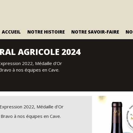
ACCUEIL
NOTRE HISTOIRE
NOTRE SAVOIR-FAIRE
NO
AL AGRICOLE 2024
 Mas Olivier
La gamme Mas Olivier Bio
La gamme Fleur d'
et Sans Sulfites
r
Fleur d'Olivier
xpression 2022, Médaille d'Or
Mas Olivier Bio et Sans Sulfites
r Grande Réserve
 Bravo à nos équipes en Cave.
Olivier
Expression 2022, Médaille d'Or
t Bravo à nos équipes en Cave.