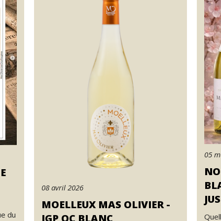
05 m
NO
CE
BL
08 avril 2026
JUS
MOELLEUX MAS OLIVIER -
ue du
IGP OC BLANC
Quell