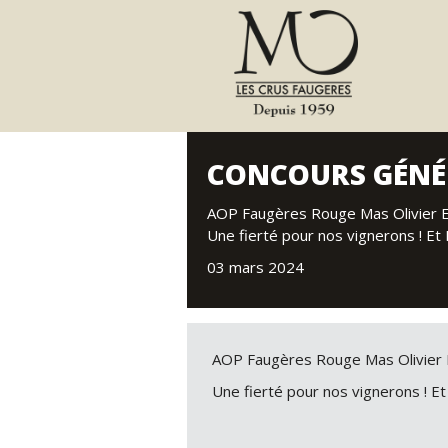
CONCOURS GÉNÉR
Les cuvées «Icônes»
La gamme
Originelle
Mas Olivie
AOP Faugères Rouge Mas Olivier E
Mas Olivier Expression
Mas Olivie
Une fierté pour nos vignerons ! Et
Mas Olivier Sélection
BIB 3L Mas 
03 mars 2024
La gamme Jasse d'Aimé
Jasse d'Aimé
AOP Faugères Rouge Mas Olivier 
Une fierté pour nos vignerons ! E