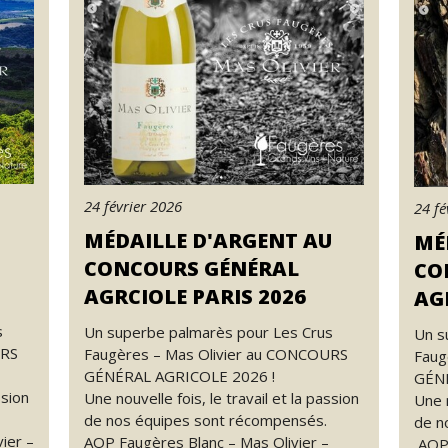
24 février 2026
24 fé
MÉDAILLE D'ARGENT AU
MÉ
CONCOURS GÉNÉRAL
CO
AGRCIOLE PARIS 2026
AG
s
Un superbe palmarès pour Les Crus
Un s
URS
Faugères – Mas Olivier au CONCOURS
Faug
GÉNÉRAL AGRICOLE 2026 !
GÉNÉ
ssion
Une nouvelle fois, le travail et la passion
Une n
de nos équipes sont récompensés.
de n
ier –
AOP Faugères Blanc – Mas Olivier –
AOP 