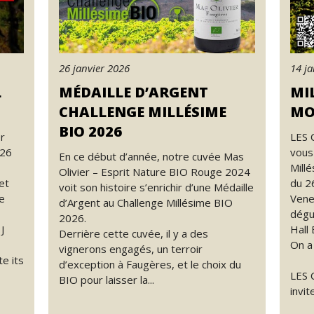
26 janvier 2026
14 ja
L
MÉDAILLE D’ARGENT
MIL
CHALLENGE MILLÉSIME
MO
BIO 2026
r
LES 
026
vous
En ce début d’année, notre cuvée Mas
Mill
Olivier – Esprit Nature BIO Rouge 2024
et
du 2
voit son histoire s’enrichir d’une Médaille
e
Vene
d’Argent au Challenge Millésime BIO
dégu
2026.
J
Hall
Derrière cette cuvée, il y a des
On a
vignerons engagés, un terroir
e its
d’exception à Faugères, et le choix du
LES 
BIO pour laisser la...
invit