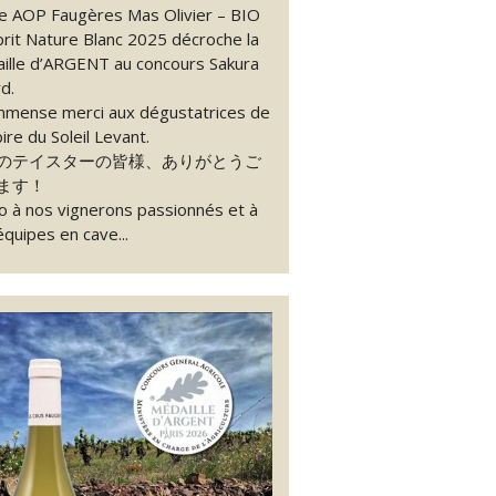
e AOP Faugères Mas Olivier – BIO
prit Nature Blanc 2025 décroche la
ille d’ARGENT au concours Sakura
d.
mmense merci aux dégustatrices de
ire du Soleil Levant.
のテイスターの皆様、ありがとうご
ます！
o à nos vignerons passionnés et à
équipes en cave...