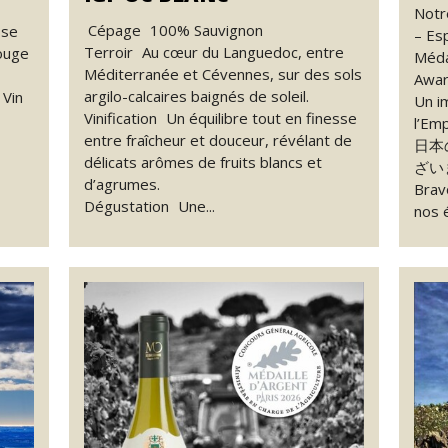
Notr
Cépage 100% Sauvignon
sse
– Es
Terroir Au cœur du Languedoc, entre
ouge
Méda
Méditerranée et Cévennes, sur des sols
Awar
argilo-calcaires baignés de soleil.
 Vin
Un i
Vinification Un équilibre tout en finesse
l’Emp
entre fraîcheur et douceur, révélant de
日本
délicats arômes de fruits blancs et
ざい
d’agrumes.
Brav
Dégustation Une...
nos 