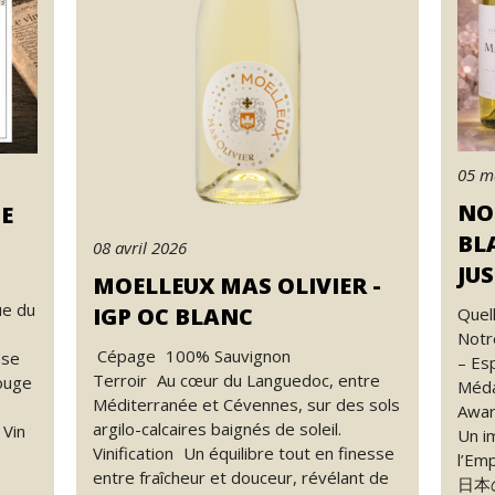
05 m
NO
CE
BL
08 avril 2026
JUS
MOELLEUX MAS OLIVIER -
ue du
IGP OC BLANC
Quell
Notr
Cépage 100% Sauvignon
sse
– Es
Terroir Au cœur du Languedoc, entre
ouge
Méda
Méditerranée et Cévennes, sur des sols
Awar
argilo-calcaires baignés de soleil.
 Vin
Un i
Vinification Un équilibre tout en finesse
l’Emp
entre fraîcheur et douceur, révélant de
日本