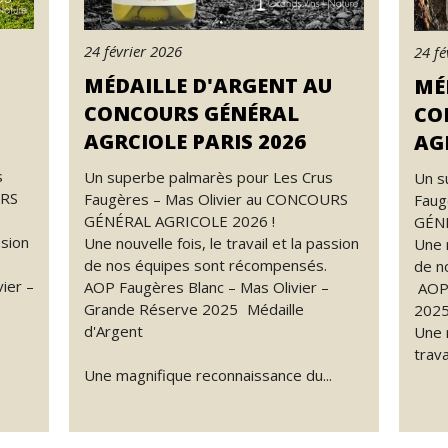
24 février 2026
24 fé
MÉDAILLE D'ARGENT AU
MÉ
CONCOURS GÉNÉRAL
CO
AGRCIOLE PARIS 2026
AG
s
Un superbe palmarès pour Les Crus
Un s
URS
Faugères – Mas Olivier au CONCOURS
Faug
GÉNÉRAL AGRICOLE 2026 !
GÉNÉ
ssion
Une nouvelle fois, le travail et la passion
Une n
de nos équipes sont récompensés.
de n
ier –
AOP Faugères Blanc – Mas Olivier –
AOP 
Grande Réserve 2025 Médaille
2025
d'Argent
Une 
trava
Une magnifique reconnaissance du...