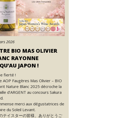
ars 2026
TRE BIO MAS OLIVIER
ANC RAYONNE
QU’AU JAPON !
e fierté !
e AOP Faugères Mas Olivier – BIO
prit Nature Blanc 2025 décroche la
ille d’ARGENT au concours Sakura
d.
mmense merci aux dégustatrices de
ire du Soleil Levant.
のテイスターの皆様、ありがとうご