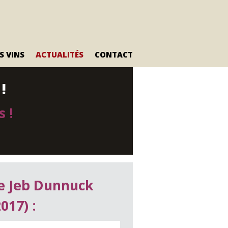
S VINS
ACTUALITÉS
CONTACT
!
Olivier
La gamme Petit Olivier
Le Petit Olivier
 !
de Jeb Dunnuck
017) :